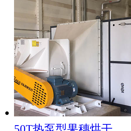
50T热泵型果穗烘干