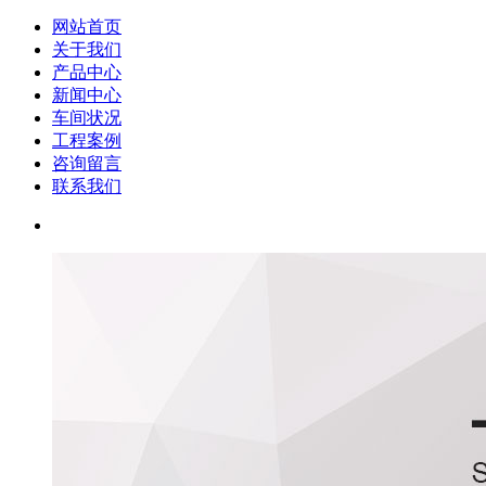
网站首页
关于我们
产品中心
新闻中心
车间状况
工程案例
咨询留言
联系我们