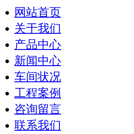
网站首页
关于我们
产品中心
新闻中心
车间状况
工程案例
咨询留言
联系我们